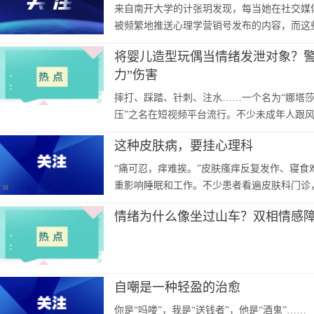
来自南开大学的计张玥发现，每当她在社交媒
被频繁地推送心理学营销号发布的内容，而这
将婴儿造型玩偶当情绪发泄对象？警
力”伤害
摔打、踩踏、针刺、注水……一个名为“娜塔莎
压”之名在短视频平台流行。不少未成年人跟
泄能否真正解压？
这种皮肤病，要挂心理科
“痛可忍，痒难挨。”皮肤瘙痒反复发作、寝食
重影响睡眠和工作。不少患者看遍皮肤科门诊
有一种皮肤病，症状在皮肤，根子却在心理，
情绪为什么像坐过山车？双相情感障
自嘲是一种轻盈的治愈
你是“吗喽”，我是“送钱者”，他是“酒鬼”……